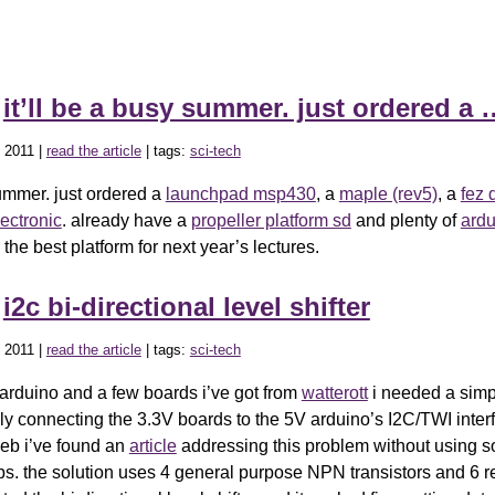
»
it’ll be a busy summer. just ordered a 
 2011 |
read the article
| tags:
sci-tech
summer. just ordered a
launchpad msp430
, a
maple (rev5)
, a
fez
lectronic
. already have a
propeller platform sd
and plenty of
ardu
 the best platform for next year’s lectures.
»
i2c bi-directional level shifter
 2011 |
read the article
| tags:
sci-tech
 arduino and a few boards i’ve got from
watterott
i needed a simp
ely connecting the 3.3V boards to the 5V arduino’s I2C/TWI inter
eb i’ve found an
article
addressing this problem without using 
ps. the solution uses 4 general purpose NPN transistors and 6 re