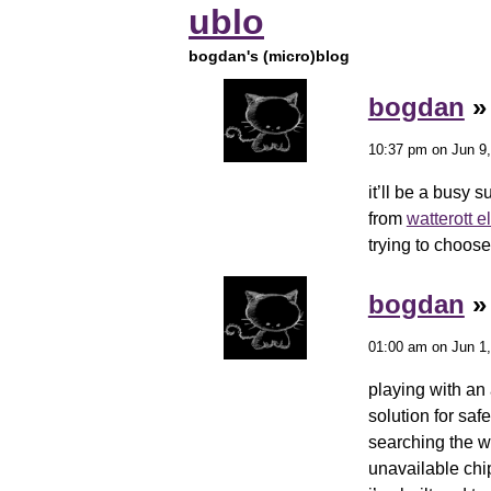
ublo
bogdan's (micro)blog
bogdan
10:37 pm on Jun 9,
it’ll be a busy 
from
watterott e
trying to choose
bogdan
01:00 am on Jun 1,
playing with an
solution for saf
searching the w
unavailable chi