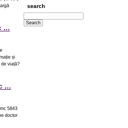
eargă
search
Search
for:
c …
le
mație și
 de viață?
 c …
 hmc 5843
the doctor