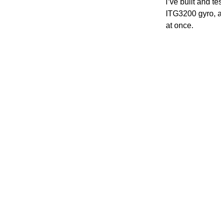
i’ve built and te
ITG3200 gyro, 
at once.