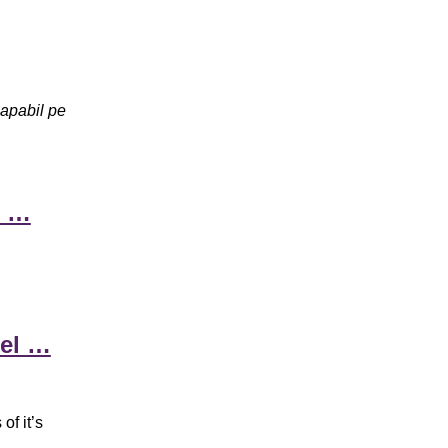
capabil pe
m …
pel …
of it’s