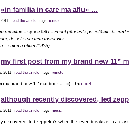
»
«in familia in care ma aflu» …
 2011 |
read the article
| tags:
remote
are ma aflu»
– spune felix –
«unul pândește pe celălalt și-l cred 
bani, de cele mai mari mârșăvii»
u – enigma otiliei (1938)
»
my first post from my brand new 11” 
, 2011 |
read the article
| tags:
remote
rom my brand new 11′ macbook air =). 10x
chief
.
»
although recently discovered, led zep
, 2011 |
read the article
| tags:
music
y discovered, led zeppelin’s when the levee breaks is in a class 