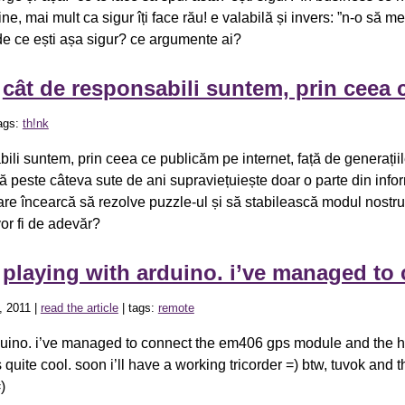
ine, mai mult ca sigur îți face rău! e valabilă și invers: ”n-o să m
 de ce ești așa sigur? ce argumente ai?
»
cât de responsabili suntem, prin ceea 
ags:
th!nk
ili suntem, prin ceea ce publicăm pe internet, față de generații
 peste câteva sute de ani supraviețuiește doar o parte din infor
oare încearcă să rezolve puzzle-ul și să stabilească modul nostru
or fi de adevăr?
»
playing with arduino. i’ve managed to
, 2011 |
read the article
| tags:
remote
rduino. i’ve managed to connect the em406 gps module and the
 quite cool. soon i’ll have a working tricorder =) btw, tuvok and 
)