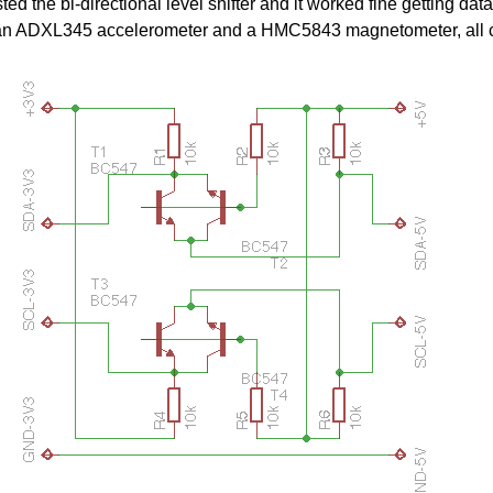
sted the bi-directional level shifter and it worked fine getting dat
an ADXL345 accelerometer and a HMC5843 magnetometer, all 