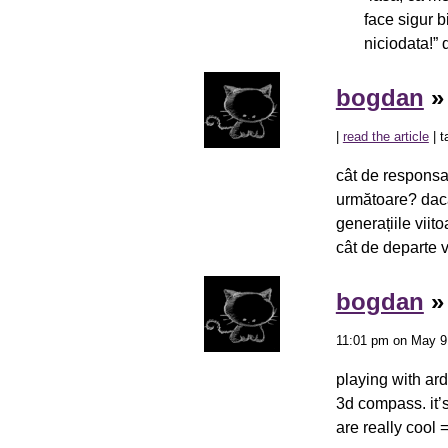
face sigur b
niciodata!”
bogdan
|
read the article
| t
cât de responsab
următoare? dacă
generațiile viit
cât de departe v
bogdan
11:01 pm on May 9
playing with a
3d compass. it’s
are really cool =