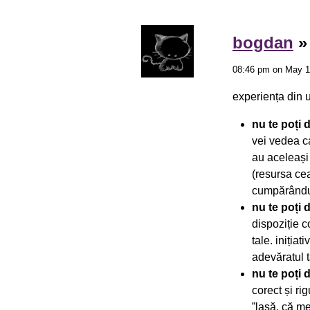
bogdan
08:46 pm on May 1
experiența din u
nu te poți 
vei vedea ca
au aceleași 
(resursa ce
cumpărându-ș
nu te poți 
dispoziție c
tale. iniția
adevăratul t
nu te poți 
corect și ri
”lasă, că me