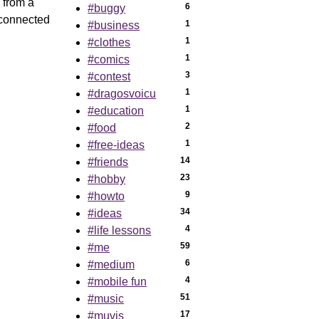
a from a
6
#buggy
connected
1
#business
1
#clothes
1
#comics
3
#contest
1
#dragosvoicu
1
#education
2
#food
1
#free-ideas
14
#friends
23
#hobby
9
#howto
34
#ideas
4
#life lessons
59
#me
6
#medium
4
#mobile fun
51
#music
17
#muvis