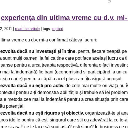
»
experiența din ultima vreme cu d.v. mi
2, 2011 |
read the article
| tags:
replied
ltima vreme cu d.v. mi-a confirmat câteva lucruri:
dezvolta dacă nu investești și în tine.
pentru fiecare treaptă pe 
 sunt mulți oameni la fel ca tine care pot face același lucru ca ti
șanse pentru a urca treapta respectivă. diferența o faci investind
a mai la îndemână) fie bani (economisind și participând la un cu
i o carte) pentru a căpăta acel plus care îți asigură urcușul.
dezvolta dacă nu ești pro-activ.
de cele mai multe ori viața nu î
ontextul pentru a-ți demonstra abilitățile și trebuie să iei proble
tiva e metoda cea mai la îndemână pentru a crea situația prin care
ău potențial.
dezvolta dacă nu ești riguros și obiectiv.
organizează-te și ana
guros ideile pentru că ești singurul care știi cu adevărat la ce te-a
rge și-așa!” ce te face să spui asta? ești sigur? În business ce nu 