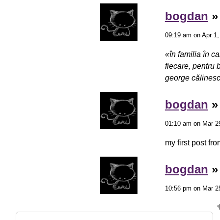
bogdan
09:19 am on Apr 1,
«în familia în c
fiecare, pentru 
george călinesc
bogdan
01:10 am on Mar 29
my first post f
bogdan
10:56 pm on Mar 25
although recentl
own.