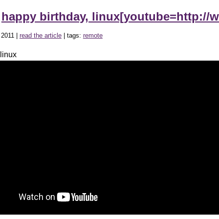
»
happy birthday, linux[youtube=http://
 2011 |
read the article
| tags:
remote
linux