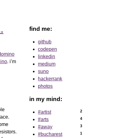
find me:
…
github
codepen
 domino
linkedin
ino
. i’m
medium
suno
hackerrank
photos
in my mind:
le
2
#artist
face.
4
#arts
some
3
#away
sistors.
1
#bucharest