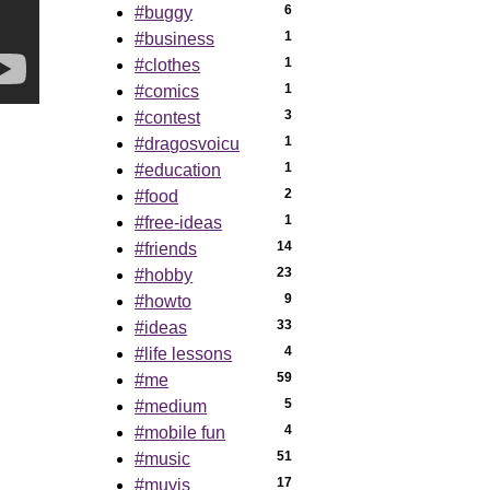
6
#buggy
1
#business
1
#clothes
1
#comics
3
#contest
1
#dragosvoicu
1
#education
2
#food
1
#free-ideas
14
#friends
23
#hobby
9
#howto
33
#ideas
4
#life lessons
59
#me
5
#medium
4
#mobile fun
51
#music
17
#muvis