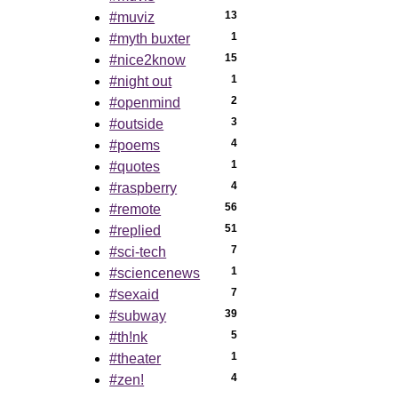
13
#muviz
1
#myth buxter
15
#nice2know
1
#night out
2
#openmind
3
#outside
4
#poems
1
#quotes
4
#raspberry
56
#remote
51
#replied
7
#sci-tech
1
#sciencenews
7
#sexaid
39
#subway
5
#th!nk
1
#theater
4
#zen!