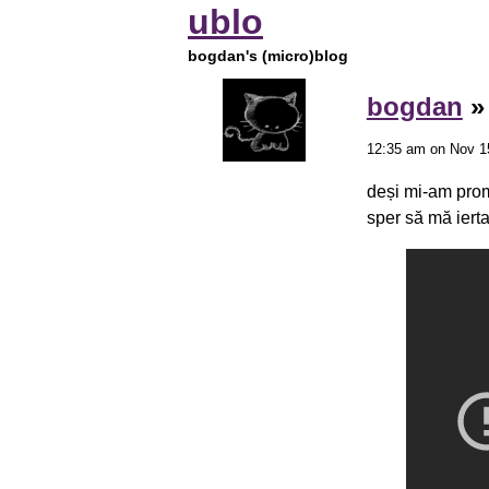
ublo
bogdan's (micro)blog
bogdan
12:35 am on Nov 1
deși mi-am prom
sper să mă iertaț