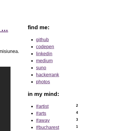
find me:
l …
github
codepen
omisiunea.
linkedin
medium
suno
hackerrank
photos
in my mind:
2
#artist
4
#arts
3
#away
1
#bucharest