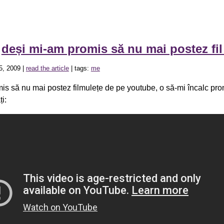
»
deși mi-am promis să nu mai postez fi
5, 2009 |
read the article
| tags:
me
is să nu mai postez filmulețe de pe youtube, o să-mi încalc pr
i: