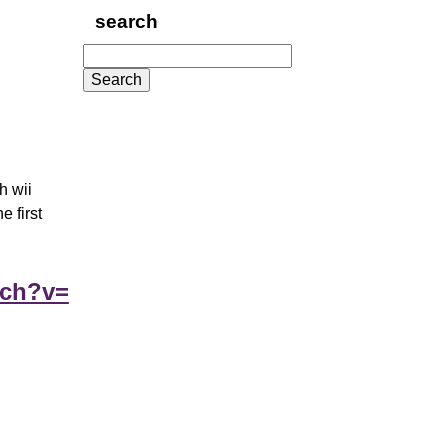
search
Search
for:
h wii
e first
tch?v=