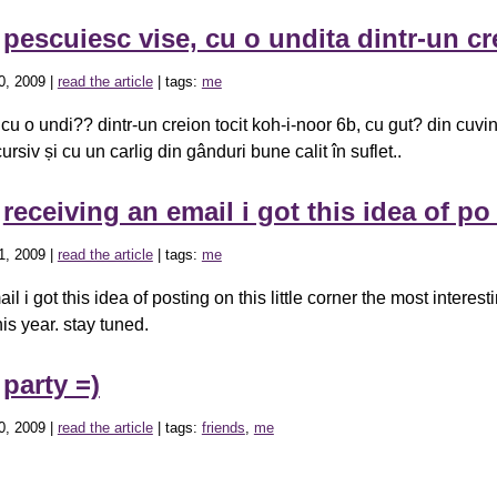
»
pescuiesc vise, cu o undita dintr-un c
0, 2009 |
read the article
| tags:
me
cu o undi?? dintr-un creion tocit koh-i-noor 6b, cu gut? din cuvi
cursiv și cu un carlig din gânduri bune calit în suflet..
»
receiving an email i got this idea of p
1, 2009 |
read the article
| tags:
me
l i got this idea of posting on this little corner the most interest
his year. stay tuned.
»
party =)
0, 2009 |
read the article
| tags:
friends
,
me