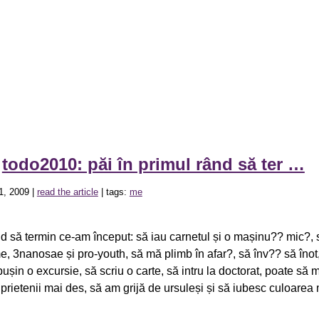
»
todo2010: păi în primul rând să ter …
1, 2009 |
read the article
| tags:
me
nd să termin ce-am început: să iau carnetul și o mașinu?? mic?, 
, 3nanosae și pro-youth, să mă plimb în afar?, să înv?? să înot,
 pușin o excursie, să scriu o carte, să intru la doctorat, poate să
prietenii mai des, să am grijă de ursuleși și să iubesc culoarea 