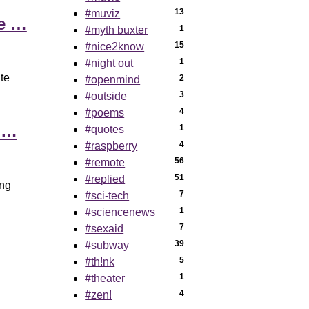
13
#muviz
re …
1
#myth buxter
15
#nice2know
1
#night out
nte
2
#openmind
3
#outside
4
#poems
o …
1
#quotes
4
#raspberry
56
#remote
51
#replied
ing
7
#sci-tech
1
#sciencenews
7
#sexaid
39
#subway
5
#th!nk
1
#theater
4
#zen!