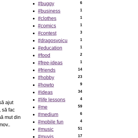
6
#buggy
1
#business
1
#clothes
1
#comics
3
#contest
1
#dragosvoicu
1
#education
2
#food
1
#free-ideas
14
#friends
23
#hobby
9
#howto
34
#ideas
4
#life lessons
să ajut
59
#me
 să fac
6
#medium
 mă mut din
4
#mobile fun
mov..
51
#music
17
#muvis