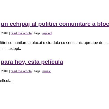
»
un echipaj al politiei comunitare a blo
, 2010 |
read the article
| tags:
replied
litiei comunitare a blocat o straduta cu sens unic aproape de pi
in.. astept..
»
para hoy, esta película
, 2010 |
read the article
| tags:
music
elícula: