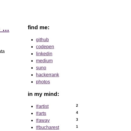
find me:
c …
github
codepen
ata
linkedin
medium
suno
hackerrank
photos
in my mind:
2
#artist
4
#arts
3
#away
1
#bucharest