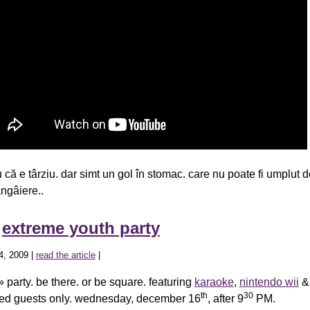
u că e târziu. dar simt un gol în stomac. care nu poate fi umplut 
ngâiere..
»
extreme youth party
4, 2009 |
read the article
|
» party. be there. or be square. featuring
karaoke
,
nintendo wii
&
th
30
ited guests only. wednesday, december 16
, after 9
PM.