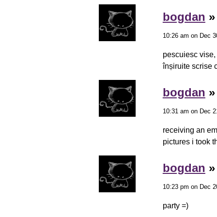
bogdan
10:26 am on Dec 3
pescuiesc vise, 
înșiruite scrise 
bogdan
10:31 am on Dec 2
receiving an emai
pictures i took t
bogdan
10:23 pm on Dec 2
party =)