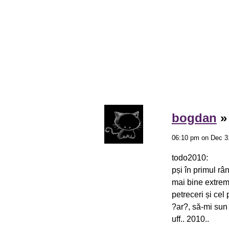
bogdan
06:10 pm on Dec 3
todo2010:
pși în primul râ
mai bine extreme
petreceri și cel
?ar?, să-mi sun 
uff.. 2010..