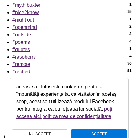
1
#myth buxter
15
#nice2know
1
#night out
2
#openmind
3
#outside
4
#poems
1
#quotes
4
#raspberry
56
#remote
51
#replied
7
#sci-tech
1
#sciencenews
aceast sait folosește cookie-uri pentru a
7
#sexaid
îmbunătăți experiența ta, ca vizitator. în același
39
#subway
scop, acest sait utilizează modulul Facebook
5
#th!nk
pentru integrarea cu rețeaua lor socială.
poți
1
#theater
accesa aici politica mea de confidențialitate
.
4
#zen!
NU ACCEPT
ACCEPT
search