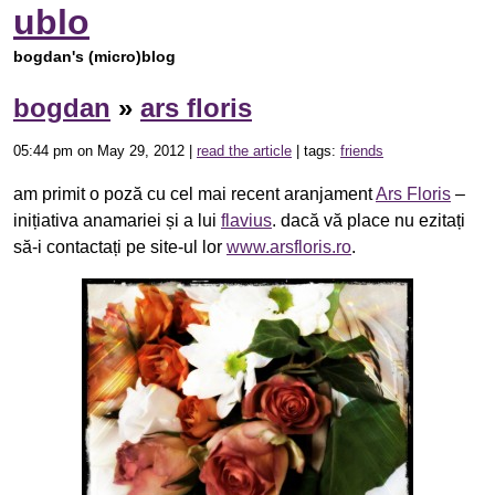
ublo
bogdan's (micro)blog
bogdan
»
ars floris
05:44 pm on May 29, 2012 |
read the article
| tags:
friends
am primit o poză cu cel mai recent aranjament
Ars Floris
–
inițiativa anamariei și a lui
flavius
. dacă vă place nu ezitați
să-i contactați pe site-ul lor
www.arsfloris.ro
.