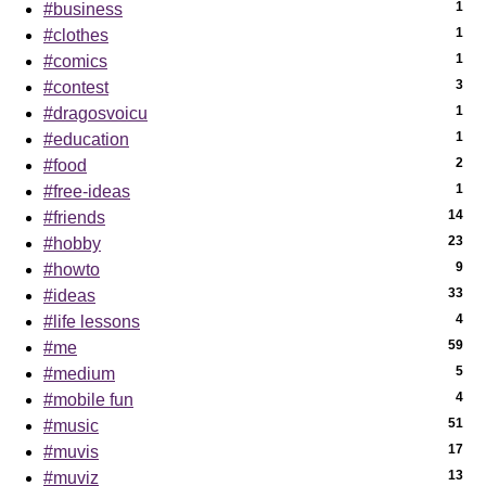
1
#business
1
#clothes
1
#comics
3
#contest
1
#dragosvoicu
1
#education
2
#food
1
#free-ideas
14
#friends
23
#hobby
9
#howto
33
#ideas
4
#life lessons
59
#me
5
#medium
4
#mobile fun
51
#music
17
#muvis
13
#muviz