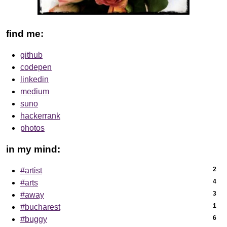
find me:
github
codepen
linkedin
medium
suno
hackerrank
photos
in my mind:
2
#artist
4
#arts
3
#away
1
#bucharest
6
#buggy