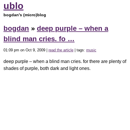
ublo
bogdan's (micro)blog
bogdan
»
deep purple – when a
blind man cries. fo …
01:09 pm on Oct 9, 2009 |
read the article
| tags:
music
deep purple – when a blind man cries. for there are plenty of
shades of purple, both dark and light ones.