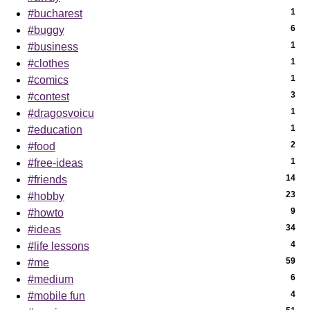
1
#bucharest
6
#buggy
1
#business
1
#clothes
1
#comics
3
#contest
1
#dragosvoicu
1
#education
2
#food
1
#free-ideas
14
#friends
23
#hobby
9
#howto
34
#ideas
4
#life lessons
59
#me
6
#medium
4
#mobile fun