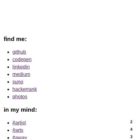
find me:
github
codepen
linkedin
medium
suno
hackerrank
photos
in my mind:
2
#artist
4
#arts
3
#away