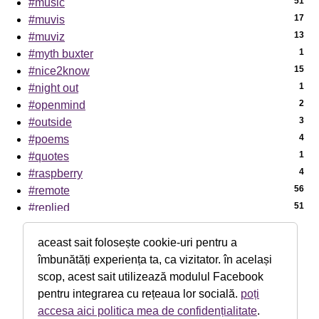
51
#music
17
#muvis
13
#muviz
1
#myth buxter
15
#nice2know
1
#night out
2
#openmind
3
#outside
4
#poems
1
#quotes
4
#raspberry
56
#remote
51
#replied
7
#sci-tech
1
#sciencenews
aceast sait folosește cookie-uri pentru a
7
#sexaid
îmbunătăți experiența ta, ca vizitator. în același
39
#subway
scop, acest sait utilizează modulul Facebook
5
#th!nk
pentru integrarea cu rețeaua lor socială.
poți
1
#theater
accesa aici politica mea de confidențialitate
.