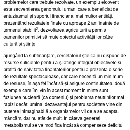
problemelor care trebuie rezolvate. un exemplu elcovent
este secvențierea genomului uman, care a beneficiat de
entuziasmul și suportul financiar al mai multor entități,
prezentând rezultatele finale cu aproape 2 ani înainte de
2
termenul stabilit
. dezvoltarea agriculturii a permis
oamenilor primitivi să mute obiectul activității lor către
cultură și științe.
ajungând la subfinanțare, cercetătorul știe că nu dispune de
resurse suficiente pentru a-și atinge integral obiectivele și
profită de naivitatea finanțatorilor pentru a prezenta o serie
de rezultate spectaculoase, dar care necesită un minimum
de resurse, în așa fel încât să-și asigure continuitatea. două
exemple care îmi vin în acest moment în minte sunt
fuziunea nucleară (ca domeniu) și problema neutrinilor mai
rapizi decât lumina. dezavantajul pentru societate vine din
puterea inimaginabilă a organismelor vii de a se adapta.
mâncăm, dar nu atât de mult. în câteva generații
metabolismul se va modifica încât să compenseze deficitul