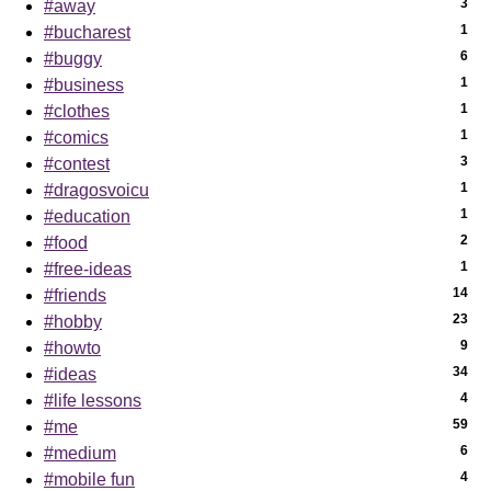
3
#away
1
#bucharest
6
#buggy
1
#business
1
#clothes
1
#comics
3
#contest
1
#dragosvoicu
1
#education
2
#food
1
#free-ideas
14
#friends
23
#hobby
9
#howto
34
#ideas
4
#life lessons
59
#me
6
#medium
4
#mobile fun