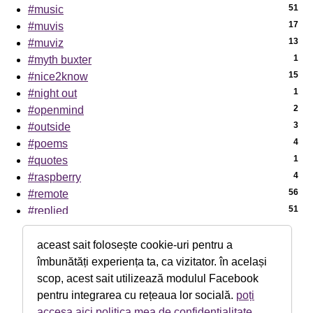
51
#music
17
#muvis
13
#muviz
1
#myth buxter
15
#nice2know
1
#night out
2
#openmind
3
#outside
4
#poems
1
#quotes
4
#raspberry
56
#remote
51
#replied
7
#sci-tech
1
#sciencenews
aceast sait folosește cookie-uri pentru a
7
#sexaid
îmbunătăți experiența ta, ca vizitator. în același
39
#subway
scop, acest sait utilizează modulul Facebook
5
#th!nk
pentru integrarea cu rețeaua lor socială.
poți
1
#theater
accesa aici politica mea de confidențialitate
.