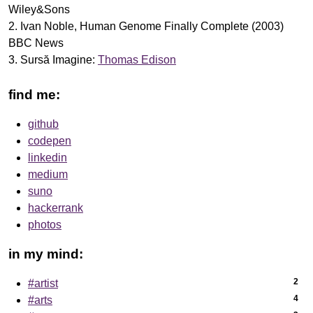
Wiley&Sons
2. Ivan Noble, Human Genome Finally Complete (2003)
BBC News
3. Sursă Imagine:
Thomas Edison
find me:
github
codepen
linkedin
medium
suno
hackerrank
photos
in my mind:
2
#artist
4
#arts