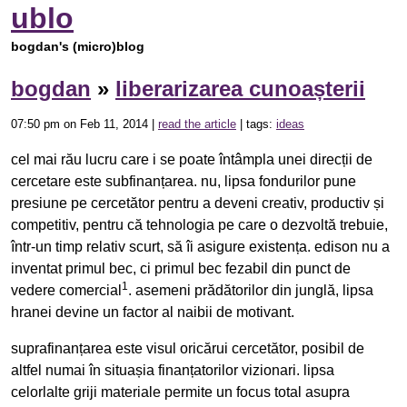
ublo
bogdan's (micro)blog
bogdan
»
liberarizarea cunoașterii
07:50 pm on Feb 11, 2014 |
read the article
| tags:
ideas
cel mai rău lucru care i se poate întâmpla unei direcții de
cercetare este subfinanțarea. nu, lipsa fondurilor pune
presiune pe cercetător pentru a deveni creativ, productiv și
competitiv, pentru că tehnologia pe care o dezvoltă trebuie,
într-un timp relativ scurt, să îi asigure existența. edison nu a
inventat primul bec, ci primul bec fezabil din punct de
1
vedere comercial
. asemeni prădătorilor din junglă, lipsa
hranei devine un factor al naibii de motivant.
suprafinanțarea este visul oricărui cercetător, posibil de
altfel numai în situașia finanțatorilor vizionari. lipsa
celorlalte griji materiale permite un focus total asupra