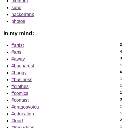
medium
suno
hackerrank
photos
in my mind:
2
#artist
4
#arts
3
#away
1
#bucharest
6
#buggy
1
#business
1
#clothes
1
#comics
3
#contest
1
#dragosvoicu
1
#education
2
#food
1
#free-ideas