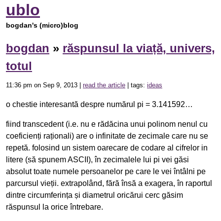
ublo
bogdan's (micro)blog
bogdan
»
răspunsul la viață, univers,
totul
11:36 pm on Sep 9, 2013 |
read the article
| tags:
ideas
o chestie interesantă despre numărul pi = 3.141592…
fiind transcedent (i.e. nu e rădăcina unui polinom nenul cu
coeficienți raționali) are o infinitate de zecimale care nu se
repetă. folosind un sistem oarecare de codare al cifrelor in
litere (să spunem ASCII), în zecimalele lui pi vei găsi
absolut toate numele persoanelor pe care le vei întâlni pe
parcursul vieții. extrapolând, fără însă a exagera, în raportul
dintre circumferința și diametrul oricărui cerc găsim
răspunsul la orice întrebare.