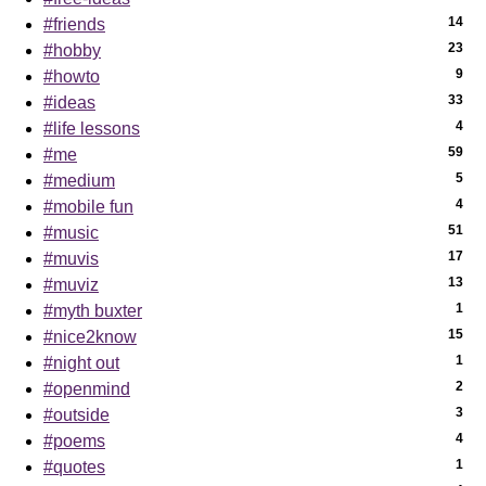
14
#friends
23
#hobby
9
#howto
33
#ideas
4
#life lessons
59
#me
5
#medium
4
#mobile fun
51
#music
17
#muvis
13
#muviz
1
#myth buxter
15
#nice2know
1
#night out
2
#openmind
3
#outside
4
#poems
1
#quotes