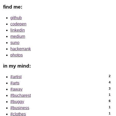
find me:
github
codepen
linkedin
medium
suno
hackerrank
photos
in my mind:
2
#artist
4
#arts
3
#away
1
#bucharest
6
#buggy
1
#business
1
#clothes