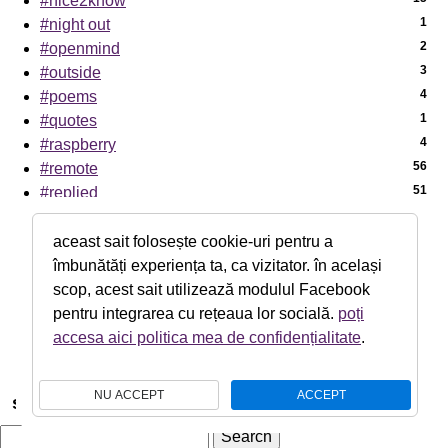
#nice2know
1
#night out
2
#openmind
3
#outside
4
#poems
1
#quotes
4
#raspberry
56
#remote
51
#replied
7
#sci-tech
1
#sciencenews
aceast sait folosește cookie-uri pentru a
7
#sexaid
îmbunătăți experiența ta, ca vizitator. în același
39
#subway
scop, acest sait utilizează modulul Facebook
5
#th!nk
pentru integrarea cu rețeaua lor socială.
poți
1
#theater
accesa aici politica mea de confidențialitate
.
4
#zen!
NU ACCEPT
ACCEPT
search
Search