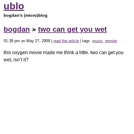
ublo
bogdan's (micro)blog
bogdan
»
two can get you wet
01:38 pm on May 27, 2009 |
read the article
| tags:
muvis
,
remote
this oxygen movie made me think a little. two can get you
wet, isn’t it?