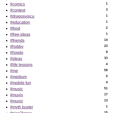
1
#comics
3
#contest
1
#dragosvoicu
1
#education
2
#food
1
#free-ideas
14
#friends
23
#hobby
9
#howto
33
#ideas
4
#life lessons
59
#me
5
#medium
4
#mobile fun
51
#music
17
#muvis
13
#muviz
1
#myth buxter
15