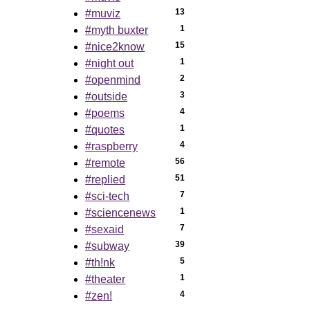
13
#muviz
1
#myth buxter
15
#nice2know
1
#night out
2
#openmind
3
#outside
4
#poems
1
#quotes
4
#raspberry
56
#remote
51
#replied
7
#sci-tech
1
#sciencenews
7
#sexaid
39
#subway
5
#th!nk
1
#theater
4
#zen!