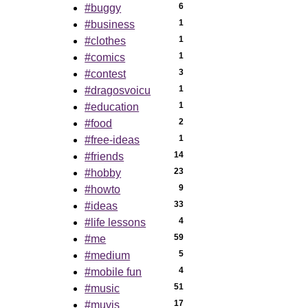
6
#buggy
1
#business
1
#clothes
1
#comics
3
#contest
1
#dragosvoicu
1
#education
2
#food
1
#free-ideas
14
#friends
23
#hobby
9
#howto
33
#ideas
4
#life lessons
59
#me
5
#medium
4
#mobile fun
51
#music
17
#muvis