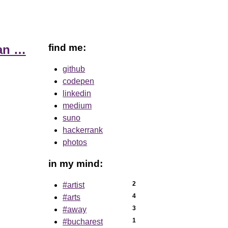
find me:
man …
github
codepen
linkedin
medium
suno
hackerrank
photos
in my mind:
2
#artist
4
#arts
3
#away
1
#bucharest