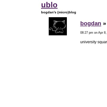
ublo
bogdan's (micro)blog
bogdan
08:27 pm on Apr 8,
university squa