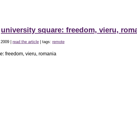
»
university square: freedom, vieru, ro
 2009 |
read the article
| tags:
remote
re: freedom, vieru, romania