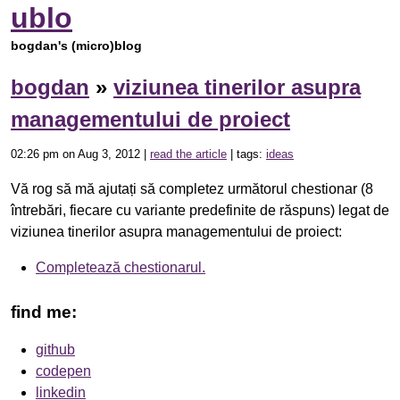
ublo
bogdan's (micro)blog
bogdan
»
viziunea tinerilor asupra
managementului de proiect
02:26 pm on Aug 3, 2012 |
read the article
| tags:
ideas
Vă rog să mă ajutați să completez următorul chestionar (8
întrebări, fiecare cu variante predefinite de răspuns) legat de
viziunea tinerilor asupra managementului de proiect:
Completează chestionarul.
find me:
github
codepen
linkedin