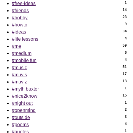
1
#free-ideas
14
#friends
23
#hobby
9
#howto
34
#ideas
4
#life lessons
59
#me
6
#medium
4
#mobile fun
51
#music
17
#muvis
13
#muviz
1
#myth buxter
15
#nice2know
1
#night out
2
#openmind
3
#outside
4
#poems
1
#quotes