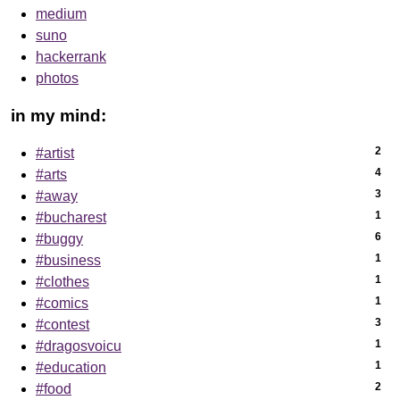
medium
suno
hackerrank
photos
in my mind:
2
#artist
4
#arts
3
#away
1
#bucharest
6
#buggy
1
#business
1
#clothes
1
#comics
3
#contest
1
#dragosvoicu
1
#education
2
#food